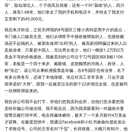
哥”，疑似湖北人，个子很高且很瘦；还有一个叫“枭雄”的人，四川
人，身高1.68米。他们拿走了我的手机和电话卡，并转走了我支付
宝里剩下的45,000元。
我后来才听说，之前关押我的8号园区三楼小房间是黑中介的据点，
专门做人口贩卖生意。他们从绑匪手中接收被绑架的人，也接收赌
场还不起钱的人、被朋友做局“出码”的人、被高薪招聘骗过来的人以
及旅游者。只要是中国人，无论男女老少，他们一概按1.2万到2万
美金不等的价格接收。我被卖到的公司位于72号园区B区B栋1106
室，老板是一个四十来岁、戴眼镜、皮肤黝黑的河南人，姓张，人
称“张总”。该公司从事欧洲股票盘诈骗，在8号园区也有业务，名下
有多台商务车，还请了本地保镖。张总对员工非常吝啬，只会开虚
假承诺的“大饼”。跟我一起被卖过去的那个22岁湖北女孩，也是被同
一伙绑匪绑架来的。
我告诉公司我不会打字，求他们把我卖到会所，但他们坚决要把我
卖给诈骗公司做业绩。我不敢反抗，因为我亲眼看到一对越南夫妻
报警后被打得半死，电击得遍体鳞伤，被关了一个多月赔付4万美金
才获释。在极度恐惧中，我通过Facebook和小红书偷偷向朋友发出
了求救信号。公司的主管名叫“千玺”，长得很瘦，大概只有80斤。他