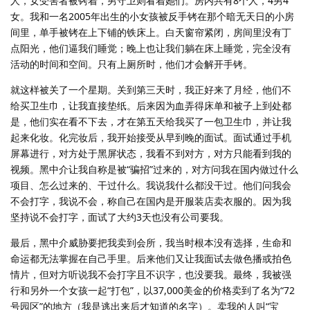
人，女受害者被铐着，男守卫则看着她们。房内共有8个人，4男4
女。我和一名2005年出生的小女孩被反手铐在那个暗无天日的小房
间里，单手被铐在上下铺的铁床上。白天窗帘紧闭，房间里没有丁
点阳光，他们逼我们睡觉；晚上也让我们躺在床上睡觉，完全没有
活动的时间和空间。只有上厕所时，他们才会解开手铐。
就这样被关了一个星期。关到第三天时，我正好来了月经，他们不
给买卫生巾，让我直接垫纸。后来因为血弄得床单和被子上到处都
是，他们实在看不下去，才在第五天给我买了一包卫生巾，并让我
起来化妆。化完妆后，我开始接受从早到晚的面试。面试通过手机
屏幕进行，对方处于黑屏状态，我看不到对方，对方只能看到我的
视频。黑中介让我自称是被“骗招”过来的，对方问我在国内做过什么
项目、怎么过来的、干过什么。我说我什么都没干过。他们问我会
不会打字，我说不会，称自己在国内是开服装店卖衣服的。因为我
坚持说不会打字，面试了大约3天也没有公司要我。
最后，黑中介威胁要把我卖到会所，我当时根本没有选择，生命和
命运都无法掌握在自己手里。后来他们又让我面试去做色播或拍色
情片，但对方听说我不会打字且不识字，也没要我。最终，我被强
行和另外一个女孩一起“打包”，以37,000美金的价格卖到了名为“72
号园区”的地方（我是逃出来后才知道的名字）。卖我的人叫“宝