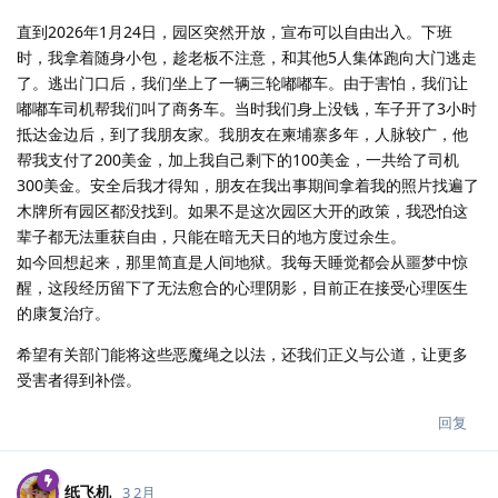
直到2026年1月24日，园区突然开放，宣布可以自由出入。下班
时，我拿着随身小包，趁老板不注意，和其他5人集体跑向大门逃走
了。逃出门口后，我们坐上了一辆三轮嘟嘟车。由于害怕，我们让
嘟嘟车司机帮我们叫了商务车。当时我们身上没钱，车子开了3小时
抵达金边后，到了我朋友家。我朋友在柬埔寨多年，人脉较广，他
帮我支付了200美金，加上我自己剩下的100美金，一共给了司机
300美金。安全后我才得知，朋友在我出事期间拿着我的照片找遍了
木牌所有园区都没找到。如果不是这次园区大开的政策，我恐怕这
辈子都无法重获自由，只能在暗无天日的地方度过余生。
如今回想起来，那里简直是人间地狱。我每天睡觉都会从噩梦中惊
醒，这段经历留下了无法愈合的心理阴影，目前正在接受心理医生
的康复治疗。
希望有关部门能将这些恶魔绳之以法，还我们正义与公道，让更多
受害者得到补偿。
回复
纸飞机
3 2月