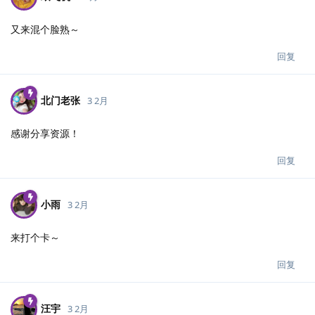
又来混个脸熟～
回复
北门老张
3 2月
感谢分享资源！
回复
小雨
3 2月
来打个卡～
回复
汪宇
3 2月