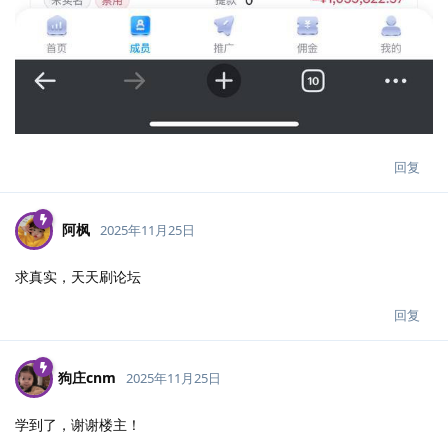
回复
阿枫
2025年11月25日
求真实，天天刷论坛
回复
狗庄cnm
2025年11月25日
学到了，谢谢楼主！