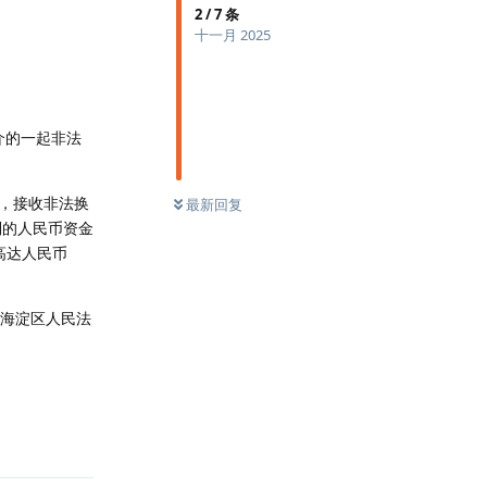
2
/
7
条
十一月 2025
介的一起非法
卡，接收非法换
最新回复
到的人民币资金
高达人民币
市海淀区人民法
回复