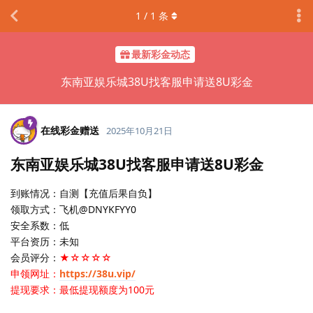
1
/
1
条
最新彩金动态
东南亚娱乐城38U找客服申请送8U彩金
在线彩金赠送
2025年10月21日
东南亚娱乐城38U找客服申请送8U彩金
到账情况：自测【充值后果自负】
领取方式：飞机@DNYKFYY0
安全系数：低
平台资历：未知
会员评分：
★☆☆☆☆
申领网址：
https://38u.vip/
提现要求：最低提现额度为100元