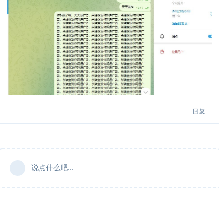
回复
说点什么吧...