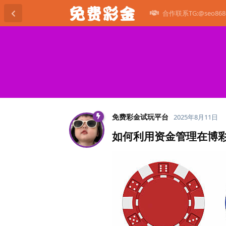
合作联系TG:@seo868
免费彩金试玩平台
2025年8月11日
如何利用资金管理在博