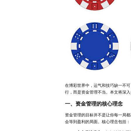
在博彩世界中，运气和技巧缺一不可
行，而是资金管理不当。本文将深入
一、资金管理的核心理念
资金管理的目标并不是让你每一局都
会等到盈利的局面。核心理念包括：