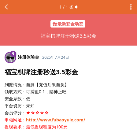
1
/
1
条
最新彩金动态
福宝棋牌注册秒送3.5彩金
注册体验金
2025年7月24日
福宝棋牌注册秒送3.5彩金
到账情况：自测【充值后果自负】
领取方式：可捕鱼0.1，赌神上吧
安全系数：低
平台资历：未知
会员评分：
★☆☆☆☆
申领网址：
http://www.fubaoyule.com/
提现要求：最低提现额度为100元