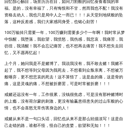
回忆惊心触目，场景历历在目，如同刀割般的回忆蚕食着我的幸
福。是的，没有幸福了，只有悔恨和不甘，然而我也不配！我没有
资格去劝人，我也只是局中人之一而已！！！从天堂到地狱般的坠
落，这种反差感，我们大家感同身受，也铭心刻苦！
100万输掉只需要一年，100万赚到需要多少个一年啊！我时常从梦
中惊醒，我堕落，我欲望，我愤怒，我伤感，我悲哀，我痛苦，我
彷徨，我清醒！我不会忘记痛苦，也不想再去痛苦！我不想失去回
忆，又不愿再忆起！
上个月，她问我是不是赌博了。我说我没有，我不敢去赌！我赌不
起了，我不想等到父母因为我死去，不想看到众叛亲离，不想被万
般唾弃，更不想悲哀的死去！这不算悟了，这是血的痛，这是骨的
痛，这是灵魂的痛，不想被折磨罢，可是时常被折磨！！！
戒赌还远没有一年，工作很累，没钱很焦虑，可是没有那种赌博时
的上瘾，没有荷尔蒙的刺激，更没有输赢患得患失的过山车般的心
情，也不会喜怒无常伤害身边的人！
戒赌从来不是一句口头话，回忆也从来不是那么轻描淡写！这是自
己走错的路，谁都不怪，怪自己的贪婪，欲望和无知！！！