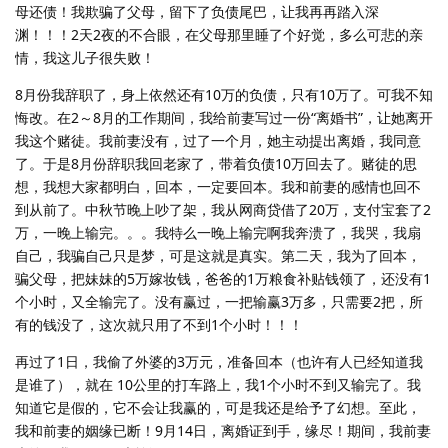
母还债！我欺骗了父母，留下了负债尾巴，让我再再踏入深
渊！！！2天2夜的不合眼，在父母那里睡了个好觉，多么可悲的亲
情，我这儿子很失败！
8月份我辞职了，身上依然还有10万的负债，只有10万了。可我不知
悔改。在2～8月的工作期间，我给前妻写过一份“离婚书”，让她离开
我这个赌徒。我前妻没有，过了一个月，她主动提出离婚，我同意
了。于是8月份辞职我回老家了，带着负债10万回去了。赌徒的思
想，我想大家都明白，回本，一定要回本。我和前妻的感情也回不
到从前了。中秋节晚上吵了架，我从网商贷借了20万，支付宝套了2
万，一晚上输完。。。我特么一晚上输完啊我奔溃了，我哭，我扇
自己，我骗自己只是梦，可是这就是真实。第二天，我为了回本，
骗父母，把妹妹的5万嫁妆钱，爸爸的1万粮食补贴钱领了，还没有1
个小时，又全输完了。没有赢过，一把输赢3万多，只需要2把，所
有的钱没了，这次就只用了不到1个小时！！！
再过了1日，我偷了外婆的3万元，准备回本（也许有人已经知道我
是谁了），就在 10公里的打车路上，我1个小时不到又输完了。我
知道它是假的，它不会让我赢的，可是我还是给予了幻想。至此，
我和前妻的姻缘已断！9月14日，离婚证到手，缘尽！期间，我前妻