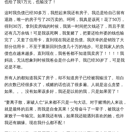
也给了我1万元，也输没了！
这时我负债已经30多万，我想起来我还有房子。我总是给自己留有
退路，唯一的房子亏了20万卖的。呵呵，我真是该死！花了50万，
得到30万。拿到卖房钱的时候，我第一时间把欠钱还了，而且手里
还有几万余钱！可是我该死啊，我复赌了，把要还给外婆的钱也输
完了，又套了信用卡，直到现在我还是负债。我庆幸的是销毁了大
部分信用卡，不至于重新回到负债几十万的地步。可是我家人的负
债也在越来越多。直到现在，我爸爸都不知道我卖房了！！！！我
妈说，无法想象到时候我爸会是什么样子。我已经30岁了，可是我
还是不敢。
所有人的都知道我买了房子，却不知道房子已经被我输没了。坦白
的次数已经很多次了，戒赌的话也说了很多遍。人就是这么贪婪，
如果。。。没有如果该多好，我还是以前的我，只是如果罢了！
“妻离子散，家破人亡”从来都不只是一句大话。对于赌博的人来说，
就是最终的后果，而我是自食其果！父母奋斗了一辈子，被我这个
家败子一年输完。如果我还有钱，如果我还能遇到喜欢的她，也许
我还有姻缘。现在我什么都不配！