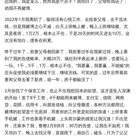
恋我的，我是宠儿，然而我是个弃子！我坦白了，父母给我还了，
劝我不再赌博。
2022年1月我离职了，输得没有心情工作。去投靠父母，去干流水
线，但是我赌博之心不减，白天上班晚上赌，晚上上班继续赌。尤
其是夜班，1万2万，根本止不住，于是20天的时间又进去10万。这
次没有坦白，债务在积累。
终于过年了，前妻父母都回家了，我前妻过年在我家过得，晚上看
到了我的负债账单。大概20万。疯狂到半夜起来上厕所，也要玩上
一玩。1千，5千，1万，根本止不住。“我要赢，我要赢，不能输“的
念头促使我必须要继续下注，继续充钱。可笑的是，过年后带着前
妻和父母去看了新房，就一年，房子都输没了！
2月份找了个保安工作，也止不住我想回本的欲望。这才是坠入深渊
的开始！发了8千工资，4千都能用来赌博。支付宝，借呗，网商
贷，花呗，信用卡，向朋友借钱，向父母撒谎，各种方法都用过。
赌博的欲望是个无底洞，而夜班的工作更是轮回的加速！上班拿着
手机赌，工作也拿着手机赌，上头荷尔蒙的感觉让我沉迷！不出意
外，庄家杀了我，整整2月到8月，30万的负债，让我生不如死！我
又坦白了。晚上去找父母，直接跪下，扇自己，磕头，只为了让父