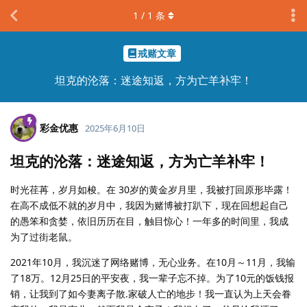
1
/
1
条
戒赌文章
坦克的沦落：迷途知返，方为亡羊补牢！
彩金优惠
2025年6月10日
坦克的沦落：迷途知返，方为亡羊补牢！
时光荏苒，岁月如梭。在 30岁的黄金岁月里，我被打回原形毕露！
在高不成低不就的岁月中，我因为赌博被打趴下，现在回想起自己
的愚笨和贪婪，依旧历历在目，触目惊心！一年多的时间里，我成
为了过街老鼠。
2021年10月，我沉迷了网络赌博，无心业务。在10月～11月，我输
了18万。12月25日的平安夜，我一辈子忘不掉。为了10元的饭钱报
销，让我到了如今妻离子散.家破人亡的地步！我一直认为上天会眷