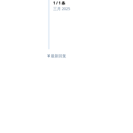
1
/
1
条
三月 2025
最新回复