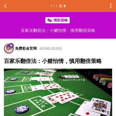
1
/
1
条
博彩策略
百家乐翻倍法：小赌怡情，慎用翻倍策略
免费彩金官网
2025年2月25日
百家乐翻倍法：小赌怡情，慎用翻倍策略