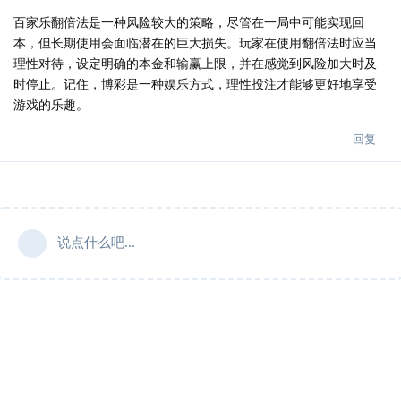
百家乐翻倍法是一种风险较大的策略，尽管在一局中可能实现回
本，但长期使用会面临潜在的巨大损失。玩家在使用翻倍法时应当
理性对待，设定明确的本金和输赢上限，并在感觉到风险加大时及
时停止。记住，博彩是一种娱乐方式，理性投注才能够更好地享受
游戏的乐趣。
回复
说点什么吧...