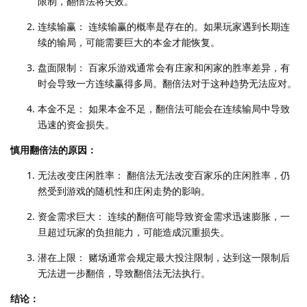
限制，翻倍法将失效。
连续输赢： 连续输赢的概率是存在的。如果玩家遇到长期连
续的输局，可能需要巨大的本金才能恢复。
盘面限制： 百家乐游戏通常会有庄家和闲家的胜率差异，有
时会导致一方连续赢得多局。翻倍法对于这种趋势无法应对。
本金不足： 如果本金不足，翻倍法可能会在连续输局中导致
迅速的资金损失。
慎用翻倍法的原因：
无法改变庄闲胜率： 翻倍法无法改变百家乐的庄闲胜率，仍
然受到游戏的随机性和庄闲走势的影响。
资金需求巨大： 连续的翻倍可能导致资金需求迅速膨胀，一
旦超过玩家的负担能力，可能造成沉重损失。
潜在上限： 赌场通常会规定最大投注限制，达到这一限制后
无法进一步翻倍，导致翻倍法无法执行。
结论：