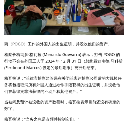
商（POGO）工作的外国人的出生证明，并没收他们的资产。
检察长梅纳多·格瓦拉 (Menardo Guevarra) 表示，打击 POGO 的
行动不会在外国工人于 2024 年 12 月 31 日（总统费迪南德·马科斯
(Ferdinand Marcos) 设定的最后期限）离开后结束。
格瓦拉说：“菲律宾博彩监管局在关闭菲离岸博彩公司后的大规模任
务将包括取消所有外国人通过欺诈手段获得的出生证明，并没收他
们在菲律宾非法获得的不动产和其他资产。”
当被问及预计被没收的资产数额时，格瓦拉表示目前还没有确定的
数字。
格瓦拉说：“当务之急是占领并控制它们。”