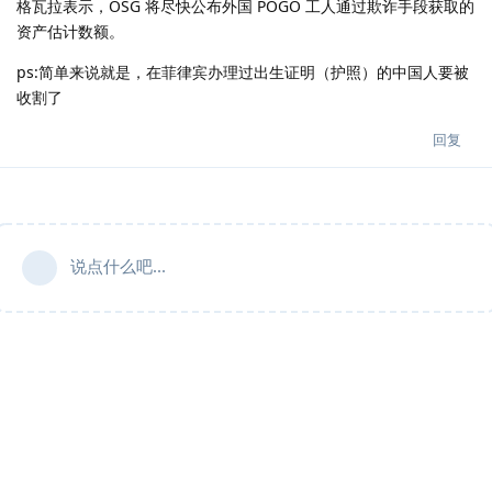
格瓦拉表示，OSG 将尽快公布外国 POGO 工人通过欺诈手段获取的
资产估计数额。
ps:简单来说就是，在菲律宾办理过出生证明（护照）的中国人要被
收割了
回复
说点什么吧...