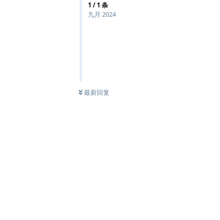
1
/
1
条
九月 2024
最新回复