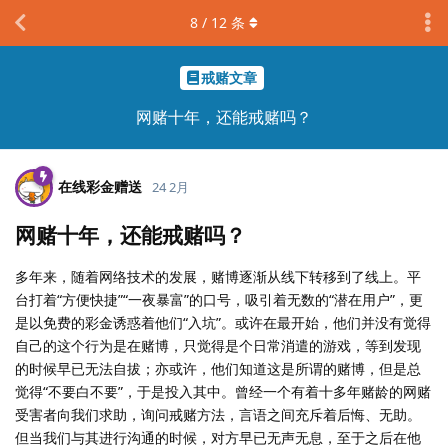
8
/
12
条
戒赌文章
网赌十年，还能戒赌吗？
在线彩金赠送
24 2月
网赌十年，还能戒赌吗？
多年来，随着网络技术的发展，赌博逐渐从线下转移到了线上。平
台打着“方便快捷”“一夜暴富”的口号，吸引着无数的“潜在用户”，更
是以免费的彩金诱惑着他们“入坑”。或许在最开始，他们并没有觉得
自己的这个行为是在赌博，只觉得是个日常消遣的游戏，等到发现
的时候早已无法自拔；亦或许，他们知道这是所谓的赌博，但是总
觉得“不要白不要”，于是投入其中。曾经一个有着十多年赌龄的网赌
受害者向我们求助，询问戒赌方法，言语之间充斥着后悔、无助。
但当我们与其进行沟通的时候，对方早已无声无息，至于之后在他